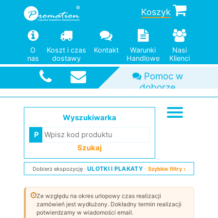
Szybka
Koszyk
wysyłka
O
Koszt i czas
Kontakt
Warunki
Nasi
nas
dostawy
Handlowe
Klienci
Wyszukiwarka
Szukaj
ULOTKI I PLAKATY
Dobierz ekspozycję
Szybkie filtry ›
Ze względu na okres urlopowy czas realizacji
zamówień jest wydłużony. Dokładny termin realizacji
potwierdzamy w wiadomości email.