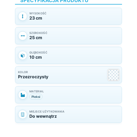
SPECYFIKACJA PRODUKTU
WYSOKOŚĆ
23 cm
SZEROKOŚĆ
25 cm
GŁĘBOKOŚĆ
10 cm
KOLOR
Przezroczysty
MATERIAŁ
Pleksi
MIEJSCE UŻYTKOWANIA
Do wewnątrz