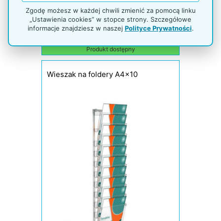
Zgodę możesz w każdej chwili zmienić za pomocą linku
„Ustawienia cookies” w stopce strony. Szczegółowe
14,00 zł netto
informacje znajdziesz w naszej
Polityce Prywatności
.
17,22 zł brutto
Produkt dostępny
Wieszak na foldery A4x10