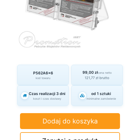
99,00 zł
P562A6x6
cena netto
121,77 zł brutto
kod towaru
Czas realizacji 3 dni
od 1 sztuki
koszt i czas dostawy
minimalne zamówienie
Dodaj do koszyka