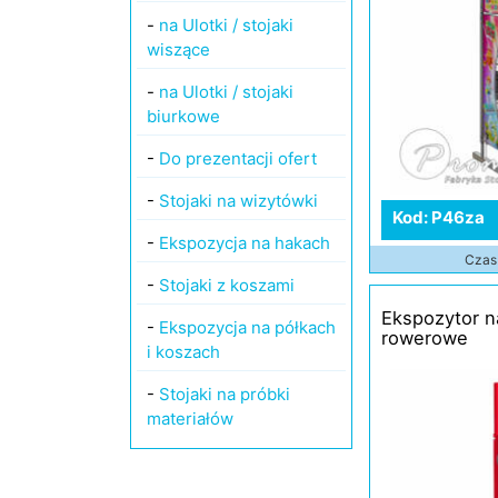
-
na Ulotki / stojaki
wiszące
-
na Ulotki / stojaki
biurkowe
-
Do prezentacji ofert
-
Stojaki na wizytówki
Kod: P46za
-
Ekspozycja na hakach
Czas 
-
Stojaki z koszami
Ekspozytor n
-
Ekspozycja na półkach
rowerowe
i koszach
-
Stojaki na próbki
materiałów