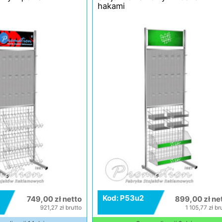
hakami
Kod: P53u2
749,00 zł netto
899,00 zł ne
921,27 zł brutto
1 105,77 zł br