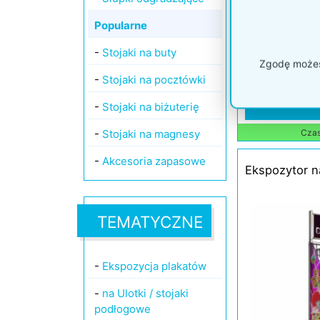
Popularne
-
Stojaki na buty
Zgodę możesz
-
Stojaki na pocztówki
Kod: P109e
-
Stojaki na biżuterię
-
Stojaki na magnesy
Czas 
-
Akcesoria zapasowe
Ekspozytor n
TEMATYCZNE
-
Ekspozycja plakatów
-
na Ulotki / stojaki
podłogowe