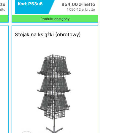
Kod: P53u6
tto
854,00 zł netto
utto
1 050,42 zł brutto
Produkt dostępny
Stojak na książki (obrotowy)