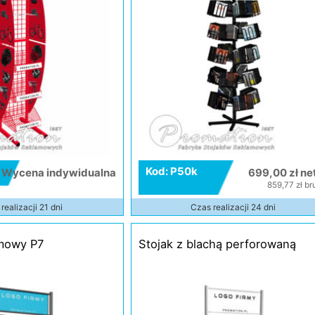
Kod: P50k
Wycena indywidualna
699,00 zł ne
859,77 zł br
realizacji 21 dni
Czas realizacji 24 dni
amowy P7
Stojak z blachą perforowaną