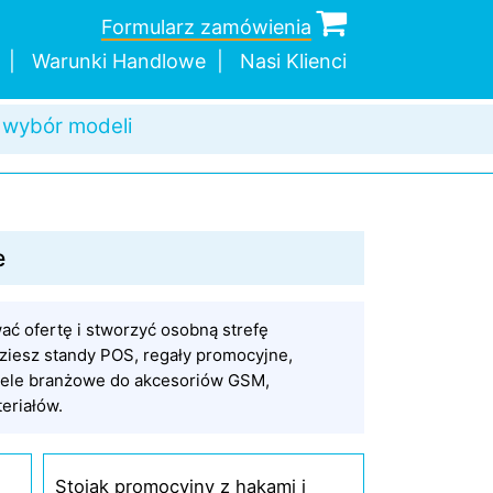
Formularz zamówienia
c w doborze
Warunki Handlowe
Nasi Klienci
 wybór modeli
a wysyłka
dnej sztuki
e
ć ofertę i stworzyć osobną strefę
ziesz standy POS, regały promocyjne,
modele branżowe do akcesoriów GSM,
eriałów.
Stojak promocyjny z hakami i