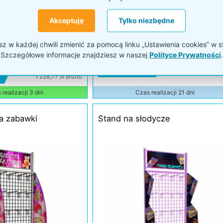
Akceptuję
Tylko niezbędne
 w każdej chwili zmienić za pomocą linku „Ustawienia cookies” w s
Szczegółowe informacje znajdziesz w naszej
Polityce Prywatności
.
Kod: P46ak
999,00 zł netto
Wycena indywidua
1 228,77 zł brutto
realizacji 3 dni
Czas realizacji 21 dni
a zabawki
Stand na słodycze