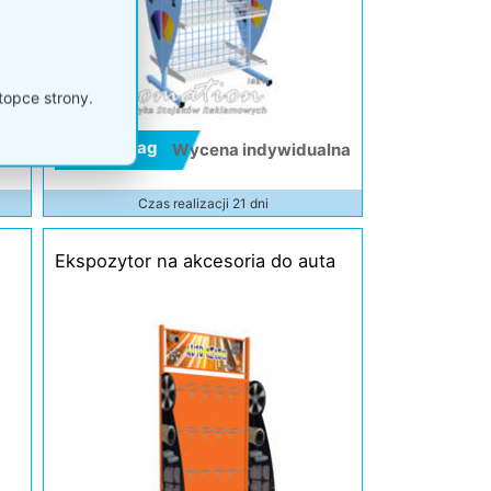
topce strony.
Kod: P46ag
lna
Wycena indywidualna
Czas realizacji 21 dni
Ekspozytor na akcesoria do auta