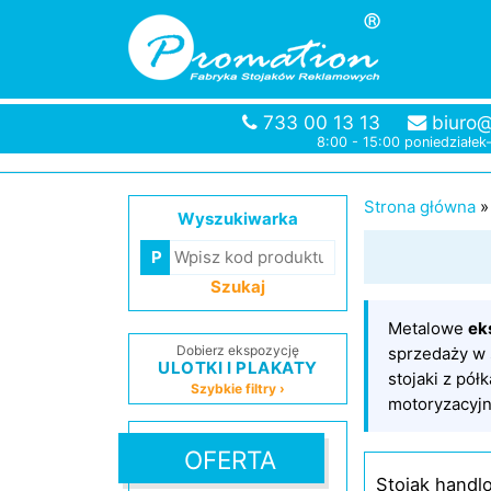
733 00 13 13
biuro@
8:00 - 15:00 poniedziałek
Strona główna
Wyszukiwarka
Szukaj
Metalowe
ek
Dobierz ekspozycję
sprzedaży w 
ULOTKI I PLAKATY
stojaki z pó
Szybkie filtry ›
motoryzacyjn
OFERTA
Stojak handlo