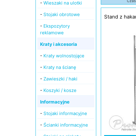
Czas 
-
Wieszaki na ulotki
-
Stojaki obrotowe
Stand z haka
-
Ekspozytory
reklamowe
Kraty i akcesoria
-
Kraty wolnostojące
-
Kraty na ścianę
-
Zawieszki / haki
-
Koszyki / kosze
Informacyjne
-
Stojaki informacyjne
-
Ścianki informacyjne