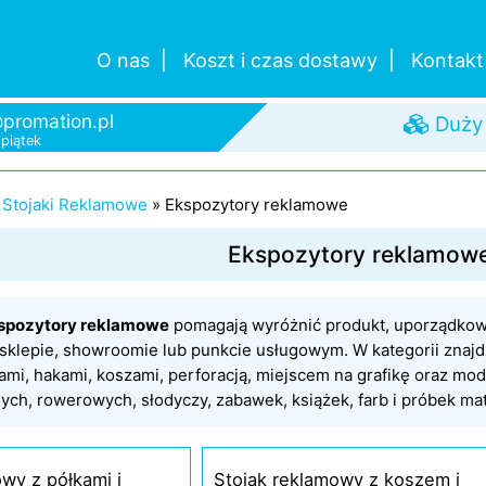
Pomo
O nas
Koszt i czas dostawy
Kontakt
promation.pl
-piątek
Duży
Szybk
Od je
»
Stojaki Reklamowe
»
Ekspozytory reklamowe
Ekspozytory reklamow
spozytory reklamowe
pomagają wyróżnić produkt, uporządkowa
sklepie, showroomie lub punkcie usługowym. W kategorii znajd
łkami, hakami, koszami, perforacją, miejscem na grafikę oraz 
ych, rowerowych, słodyczy, zabawek, książek, farb i próbek mat
wy z półkami i
Stojak reklamowy z koszem i