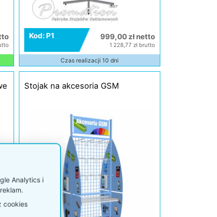
Kod: P1
tto
999,00 zł netto
utto
1 228,77 zł brutto
Czas realizacji 10 dni
we
Stojak na akcesoria GSM
le Analytics i
reklam.
z cookies