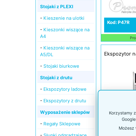
Stojaki z PLEXI
-
Kieszenie na ulotki
Kod: P47R
-
Kieszonki wiszące na
A4
Pro
-
Kieszonki wiszące na
Ekspozytor n
A5/DL
-
Stojaki biurkowe
Stojaki z drutu
-
Ekspozytory ladowe
-
Ekspozytory z drutu
Wyposażenie sklepów
Korzystamy z 
Google
-
Regały Sklepowe
Możesz w
-
Słupki odgradzające