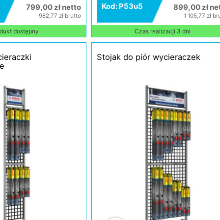
Kod: P53u5
799,00 zł netto
899,00 zł ne
982,77 zł brutto
1 105,77 zł br
dukt dostępny
Czas realizacji 3 dni
ieraczki
Stojak do piór wycieraczek
e