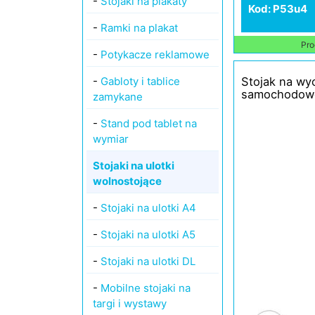
-
Stojaki na plakaty
Kod: P53u4
-
Ramki na plakat
Pro
-
Potykacze reklamowe
-
Gabloty i tablice
Stojak na wyc
samochodow
zamykane
-
Stand pod tablet na
wymiar
Stojaki na ulotki
wolnostojące
-
Stojaki na ulotki A4
-
Stojaki na ulotki A5
-
Stojaki na ulotki DL
-
Mobilne stojaki na
targi i wystawy