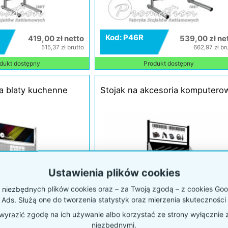
Kod: P46R
419,00 zł netto
539,00 zł ne
515,37 zł brutto
662,97 zł br
dukt dostępny
Produkt dostępny
a blaty kuchenne
Stojak na akcesoria komputero
Ustawienia plików cookies
niezbędnych plików cookies oraz – za Twoją zgodą – z cookies Goog
 Ads. Służą one do tworzenia statystyk oraz mierzenia skuteczności 
yrazić zgodę na ich używanie albo korzystać ze strony wyłącznie 
niezbędnymi.