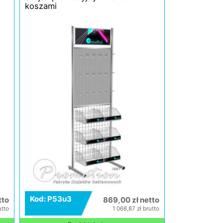
koszami
Kod: P53u3
tto
869,00 zł netto
utto
1 068,87 zł brutto